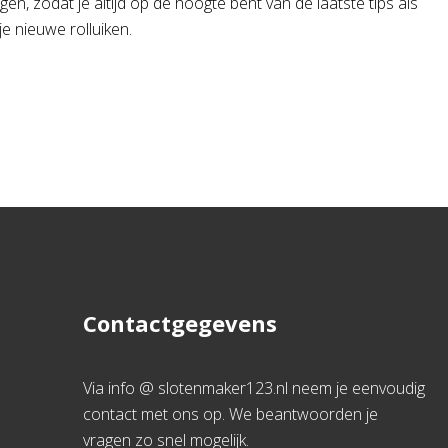
en, zodat je altijd op de hoogte bent van de laatste tips als
je nieuwe rolluiken.
Contactgegevens
Via info @ slotenmaker123.nl neem je eenvoudig
contact met ons op. We beantwoorden je
vragen zo snel mogelijk.