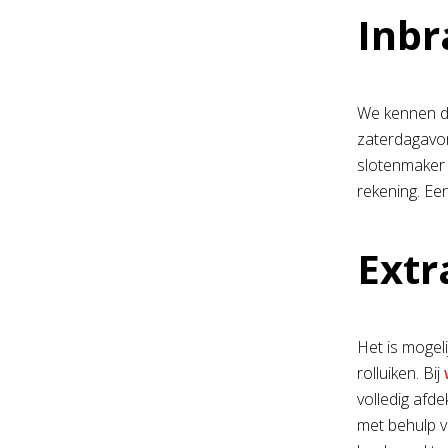
Inbr
We kennen de
zaterdagavon
slotenmaker b
rekening. Ee
Extr
Het is mogel
rolluiken. Bij
volledig afd
met behulp v