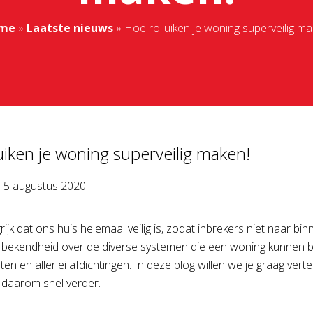
me
»
Laatste nieuws
»
Hoe rolluiken je woning superveilig ma
uiken je woning superveilig maken!
p
5 augustus 2020
rijk dat ons huis helemaal veilig is, zodat inbrekers niet naar b
 bekendheid over de diverse systemen die een woning kunnen beve
oten en allerlei afdichtingen. In deze blog willen we je graag ver
daarom snel verder.