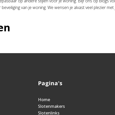
pasbaar op andere stijlen voor je woning. Blijf ons op blogs volg
 beveiliging van je woning. We wensen je alvast veel plezier met 
en
Pagina's
Home
Slotenmakers
Slotenlinks