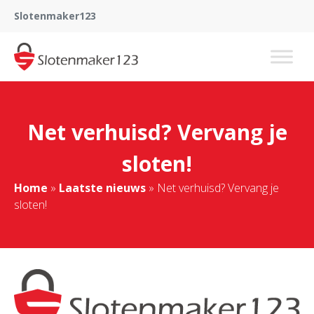
Slotenmaker123
Net verhuisd? Vervang je
sloten!
Home
»
Laatste nieuws
»
Net verhuisd? Vervang je
sloten!