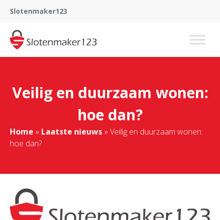
Slotenmaker123
Veilig en duurzaam wonen:
hoe dan?
Home
»
Laatste nieuws
»
Veilig en duurzaam wonen:
hoe dan?