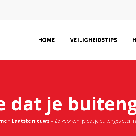
HOME
VEILIGHEIDSTIPS
H
 dat je buiten
me
»
Laatste nieuws
»
Zo voorkom je dat je buitengesloten r