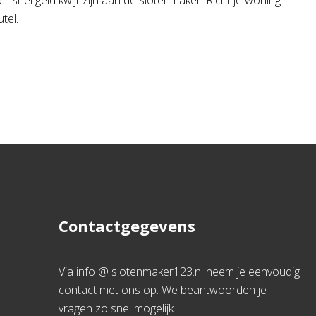
r snel geld kwijt zijn aan de slotenmaker! Richt je woning
tel.
Contactgegevens
Via info @ slotenmaker123.nl neem je eenvoudig
contact met ons op. We beantwoorden je
vragen zo snel mogelijk.