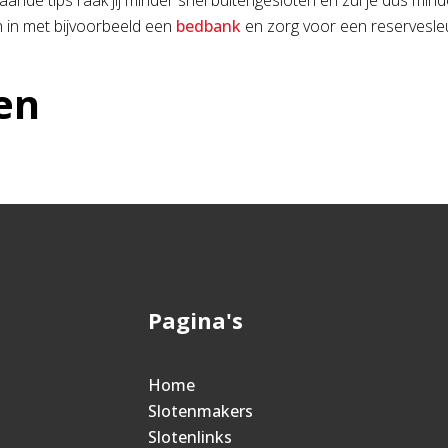
nde tips raak jij minder snel buitengesloten en zul je dus minde
h in met bijvoorbeeld een
bedbank
en zorg voor een reservesleu
en
Pagina's
Home
Slotenmakers
Slotenlinks