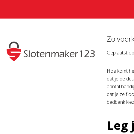
Zo voork
Geplaatst o
Hoe komt het
dat je de de
aantal handig
dat je zelf 
bedbank kieze
Leg 