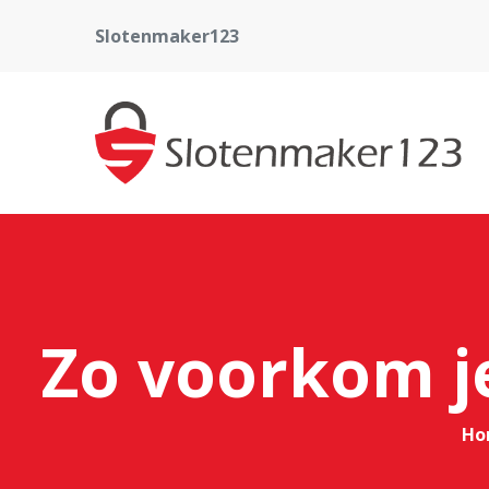
Slotenmaker123
Zo voorkom je
Ho