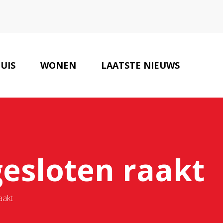
UIS
WONEN
LAATSTE NIEUWS
SLOTENMAKERS
CONTACT
gesloten raakt
aakt